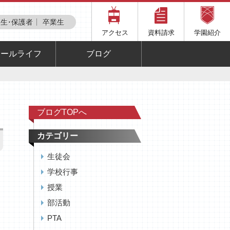
生･保護者
卒業生
アクセス
資料請求
学園紹介
クールライフ
ブログ
ブログTOPへ
カテゴリー
生徒会
学校行事
授業
部活動
PTA