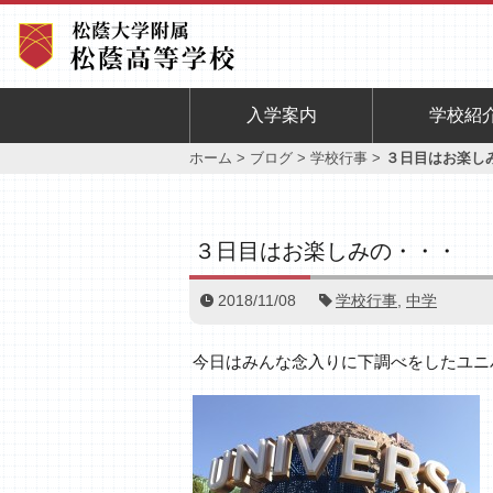
入学案内
学校紹
ホーム
>
ブログ
>
学校行事
>
３日目はお楽し
３日目はお楽しみの・・・
2018/11/08
学校行事
,
中学
今日はみんな念入りに下調べをしたユニ