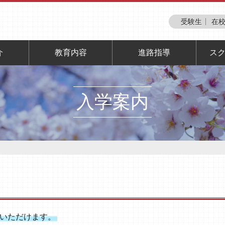
受験生
在校
介
教育内容
進路指導
ス
入学案内
いただけます。