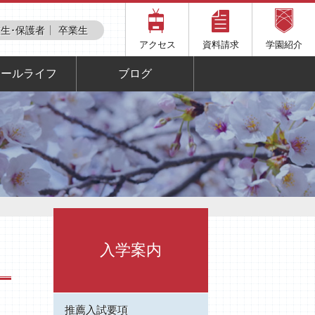
生･保護者
卒業生
アクセス
資料請求
学園紹介
クールライフ
ブログ
入学案内
推薦入試要項