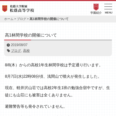
学園紹介
MENU
ホーム
>
ブログ
>
高1林間学校の開催について
高1林間学校の開催について
2019/08/07
ブログ
,
高校
8/8(木）からの高校1年生林間学校は予定通り行います。
8月7日(水)22時08分頃、浅間山で噴火が発生しました。
現在、軽井沢山荘では高校2年生1班の勉強合宿中ですが、生
徒にも山荘にも被害は全くありません。
避難警告等も発令されていません。