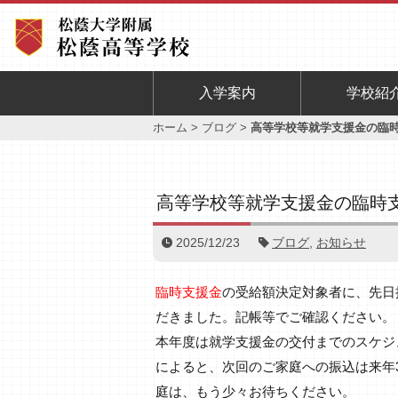
入学案内
学校紹
ホーム
>
ブログ
>
高等学校等就学支援金の臨
高等学校等就学支援金の臨時
2025/12/23
ブログ
,
お知らせ
臨時支援金
の受給額決定対象者に、先日
だきました。記帳等でご確認ください。
本年度は就学支援金の交付までのスケジ
によると、次回のご家庭への振込は来年
庭は、もう少々お待ちください。