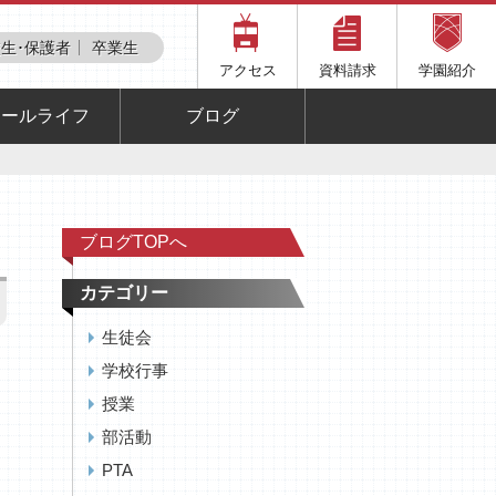
生･保護者
卒業生
アクセス
資料請求
学園紹介
クールライフ
ブログ
ブログTOPへ
カテゴリー
生徒会
た
学校行事
授業
部活動
PTA