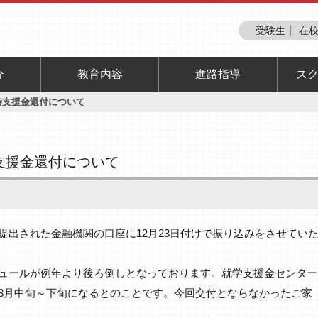
受験生
在校
介
教育内容
進路指導
ス
時支援金還付について
支援金還付について
提出された金融機関の口座に12月23日付けで振り込みをさせてい
ュールが例年より後ろ倒しとなっております。就学支援金センター
3月中旬～下旬になるとのことです。今回交付とならなかったご家