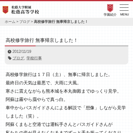
学園紹介
MENU
ホーム
>
ブログ
>
高校修学旅行 無事帰京しました！
高校修学旅行 無事帰京しました！
2012/11/19
ブログ
,
学校行事
高校修学旅行は１７日（土）、無事に帰京しました。
最終日の天気は最悪で、大雨に大風。
寒さに震えながらも熊本城を本丸御殿までゆっくり見学。
阿蘇は霧やら靄やらで真っ白。
車中からバスガイドさんによる解説で「想像」しながら見学
しました（笑）。
阿蘇くまもと空港では運転手さんとバスガイドさんが
私たちの姿が見えなくなるまでずっと手を振ってくださり