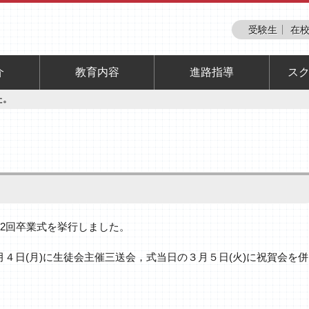
受験生
在校
介
教育内容
進路指導
ス
た。
。
82回卒業式を挙行しました。
月４日(月)に生徒会主催三送会，式当日の３月５日(火)に祝賀会を併