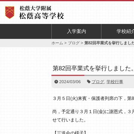
入学案内
学校紹
ホーム
>
ブログ
>
第82回卒業式を挙行しまし
第82回卒業式を挙行しました
2024/03/06
ブログ
,
学校行事
３月５日(火)来賓・保護者列席の下，第
尚，予定通り３月１日(金)に謝恩式，３
せて行いました。
【三送会の様子】