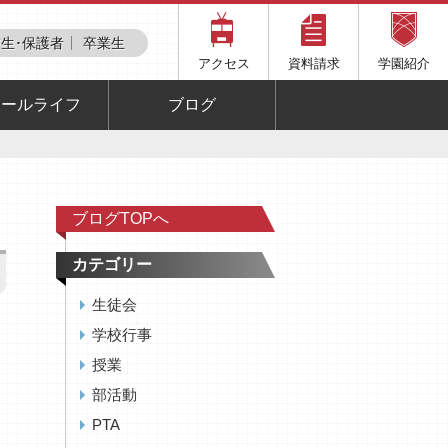
生･保護者
卒業生
アクセス
資料請求
学園紹介
クールライフ
ブログ
ブログTOPへ
カテゴリー
生徒会
学校行事
授業
部活動
PTA