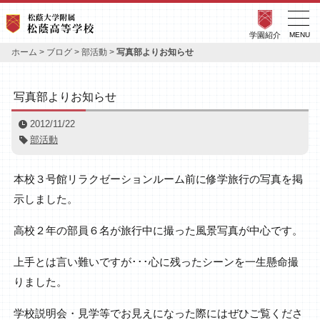
学園紹介
MENU
ホーム
>
ブログ
>
部活動
>
写真部よりお知らせ
写真部よりお知らせ
2012/11/22
部活動
本校３号館リラクゼーションルーム前に修学旅行の写真を掲
示しました。
高校２年の部員６名が旅行中に撮った風景写真が中心です。
上手とは言い難いですが･･･心に残ったシーンを一生懸命撮
りました。
学校説明会・見学等でお見えになった際にはぜひご覧くださ