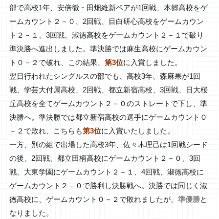
部で高校1年、安倍徹・田畑維新ペアが1回戦、本郷高校をゲ
ームカウント２－０、2回戦、目白研心高校をゲームカウン
ト２－１、3回戦、淑徳高校をゲームカウント２－１で破り
準決勝へ進出しました。準決勝では麻生高校にゲームカウン
ト０－２で破れ、この結果、
第3位
に入賞しました。
翌日行われたシングルスの部でも、高校3年、森麻果が1回
戦、学芸大付属高校、2回戦、都立新宿高校、3回戦、日大桜
丘高校を全てゲームカウント２－０のストレートで下し、準
決勝へ。準決勝では都立新宿高校の選手にゲームカウント０
－２で敗れ、こちらも
第3位
に入賞いたしました。
一方、別の組で出場した高校3年、佐々木理己は1回戦シード
の後、2回戦、都立田柄高校にゲームカウント２－０、3回
戦、大東学園にゲームカウント２－１、4回戦、淑徳高校に
ゲームカウント２－０で勝利し決勝戦へ。決勝では同じく淑
徳高校に、ゲームカウント０－２で敗れましたが、
準優勝
と
なりました。