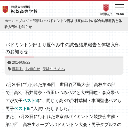
学園紹介
MENU
ホーム
>
ブログ
>
部活動
>
バドミントン部より夏休み中の試合結果報告と体
験入部のお知らせ
バドミントン部より夏休み中の試合結果報告と体験入部
のお知らせ
2014/09/22
部活動
,
お知らせ
,
受験生の方へ
7月20日に行われた第95回 世田谷区民大会 高校生の部
で、高3、石井麗奈・依田いづみペアと大根田瞳・森麻果ペ
アが女子
ベスト8
に、同じく高3の芦村瑞樹・本間聖也ペアも
男子
ベスト8
に入賞いたしました。
また、7月23日に行われた東京都バドミントン競技会主催・
第17回 高校生オープンバドミントン大会・男子ダブルスの