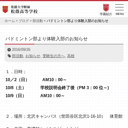
学園紹介
MENU
ホーム
>
ブログ
>
部活動
>
バドミントン部より体験入部のお知らせ
バドミントン部より体験入部のお知らせ
2016/09/26
部活動
,
お知らせ
,
受験生の方へ
,
高校
１．日時；
10／2（日） AM10：00～
10/8（土） 学校説明会終了後（PM 3：00 位～)
10/9（日） AM10：00～
２．場所；北沢キャンパス（世田谷区北沢1‐16‐10） 体育館