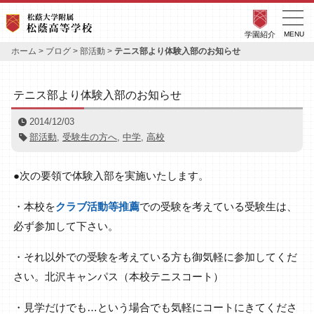
学園紹介
MENU
ホーム
>
ブログ
>
部活動
>
テニス部より体験入部のお知らせ
テニス部より体験入部のお知らせ
2014/12/03
部活動
,
受験生の方へ
,
中学
,
高校
●次の要領で体験入部を実施いたします。
・本校を
クラブ活動等推薦
での受験を考えている受験生は、
必ず参加して下さい。
・それ以外での受験を考えている方も御気軽に参加してくだ
さい。北沢キャンパス（本校テニスコート）
・見学だけでも…という場合でも気軽にコートにきてくださ