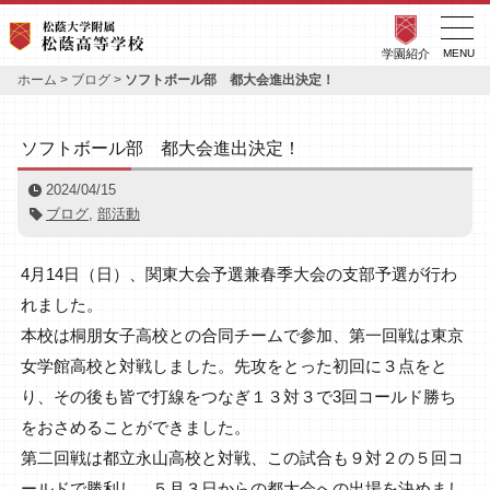
学園紹介
MENU
ホーム
>
ブログ
>
ソフトボール部 都大会進出決定！
ソフトボール部 都大会進出決定！
2024/04/15
ブログ
,
部活動
4月14日（日）、関東大会予選兼春季大会の支部予選が行わ
れました。
本校は桐朋女子高校との合同チームで参加、第一回戦は東京
女学館高校と対戦しました。先攻をとった初回に３点をと
り、その後も皆で打線をつなぎ１３対３で3回コールド勝ち
をおさめることができました。
第二回戦は都立永山高校と対戦、この試合も９対２の５回コ
ールドで勝利し、５月３日からの都大会への出場を決めまし