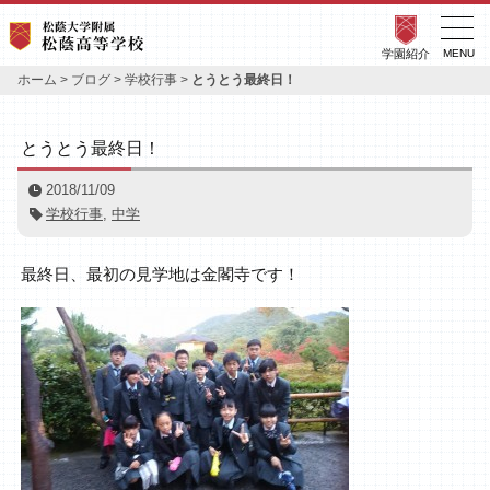
学園紹介
MENU
ホーム
>
ブログ
>
学校行事
>
とうとう最終日！
とうとう最終日！
2018/11/09
学校行事
,
中学
最終日、最初の見学地は金閣寺です！