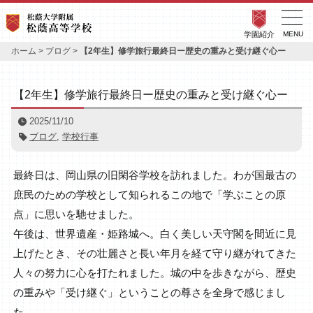
学園紹介
MENU
ホーム
>
ブログ
>
【2年生】修学旅行最終日ー歴史の重みと受け継ぐ心ー
【2年生】修学旅行最終日ー歴史の重みと受け継ぐ心ー
2025/11/10
ブログ
,
学校行事
最終日は、岡山県の旧閑谷学校を訪れました。わが国最古の
庶民のための学校として知られるこの地で「学ぶことの原
点」に思いを馳せました。
午後は、世界遺産・姫路城へ。白く美しい天守閣を間近に見
上げたとき、その壮麗さと長い年月を経て守り継がれてきた
人々の努力に心を打たれました。城の中を歩きながら、歴史
の重みや「受け継ぐ」ということの尊さを全身で感じまし
た。