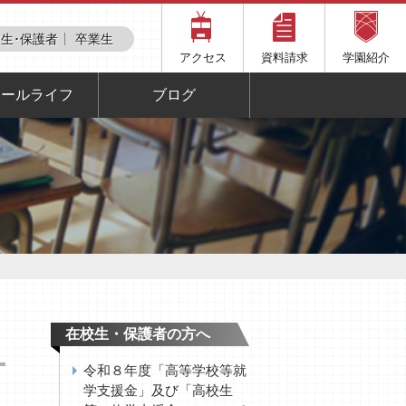
生･保護者
卒業生
アクセス
資料請求
学園紹介
クールライフ
ブログ
在校生・保護者の方へ
令和８年度「高等学校等就
学支援金」及び「高校生