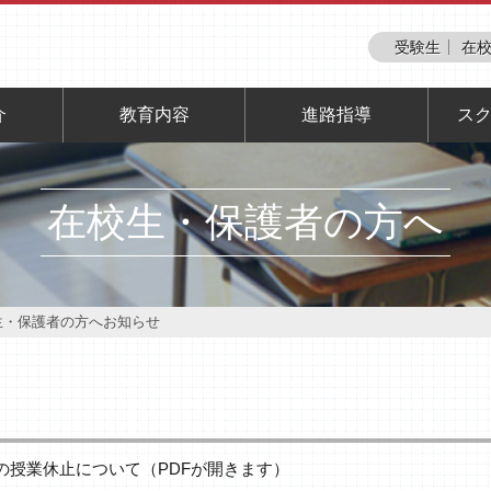
受験生
在校
介
教育内容
進路指導
ス
在校生・保護者の方へ
生・保護者の方へお知らせ
生の授業休止について（PDFが開きます）