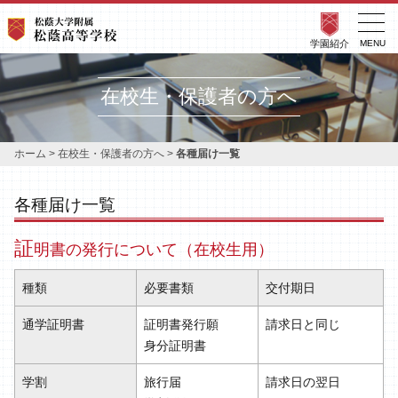
学園紹介
MENU
在校生・保護者の方へ
ホーム
>
在校生・保護者の方へ
>
各種届け一覧
各種届け一覧
証
明書の発行について（在校生用）
種類
必要書類
交付期日
通学証明書
証明書発行願
請求日と同じ
身分証明書
学割
旅行届
請求日の翌日